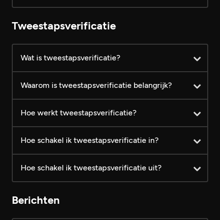
Hoofdfoto's bekijken
Tweestapsverificatie
Extra foto's bekijken
Wat is tweestapsverificatie?
Laatste bezoekers bekijken
Waarom is tweestapsverificatie belangrijk?
Berichten lezen
Hoe werkt tweestapsverificatie?
Vanaf €
Prijs (inclusief BTW)
Gratis
24,99
Hoe schakel ik tweestapsverificatie in?
Hoe schakel ik tweestapsverificatie uit?
Berichten
Android
iOS
Android
iOS