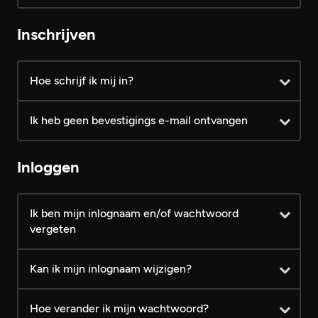
Account toegang
Gratis
VIP
Inschrijven
Gratis profiel aanmaken
Hoe schrijf ik mij in?
Profielen bekijken
Ik heb geen bevestigings e-mail ontvangen
FotoZapper gebruiken
FotoZapper matches bekijken
Inloggen
Verzonden berichten altijd
leesbaar
Ik ben mijn inlognaam en/of wachtwoord
vergeten
Knipogen sturen
Kan ik mijn inlognaam wijzigen?
Persoonlijke berichten sturen
Hoe verander ik mijn wachtwoord?
Foto's plaatsen