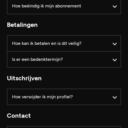
Hoe beëindig ik mijn abonnement
1 maand VIP € 24,99 /mnd
2 maanden VIP € 19,99 /mnd
Betalingen
4 maanden VIP € 14,99 /mnd
Hoe kan ik betalen en is dit veilig?
functionaliteiten
Is er een bedenktermijn?
Uitschrijven
Hoe verwijder ik mijn profiel?
Contact